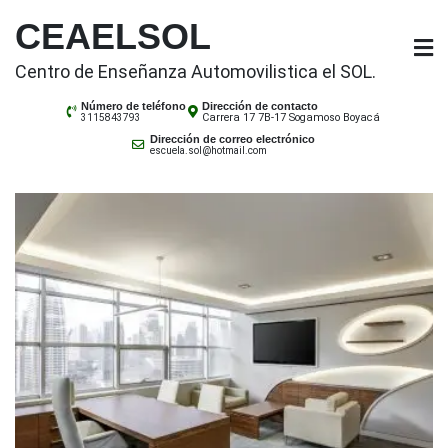
Saltar
CEAELSOL
al
contenido
Centro de Enseñanza Automovilistica el SOL.
Número de teléfono
Dirección de contacto
Carrera 17 7B-17 Sogamoso Boyacá
3115843793
Dirección de correo electrónico
escuela.sol@hotmail.com